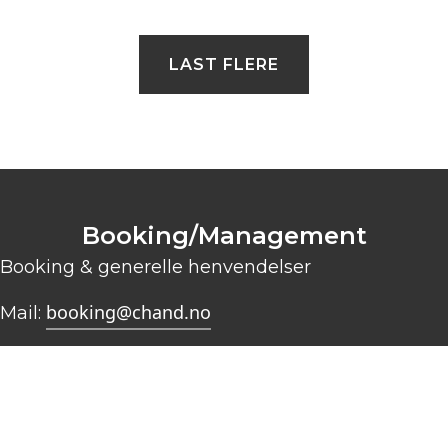
LAST FLERE
Booking/Management
Booking & generelle henvendelser
booking@chand.no
Mail:
Plateselskap
FAJo Music AS
450 16 150
Tlf: