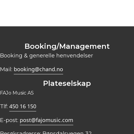
Booking/Management
Booking & generelle henvendelser
booking@chand.no
Mail:
Txt og musikk: Chand
Plateselskap
© MÅNELYST
FAJo Music AS
www.chand.no
450 16 150
Tlf:
post@fajomusic.com
E-post:
Besøksadresse: Bønsdalsvegen 32