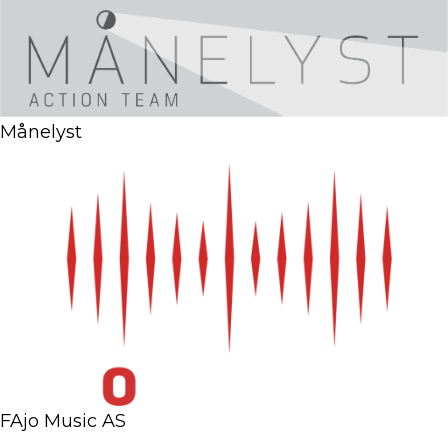
Månelyst
FAjo Music AS