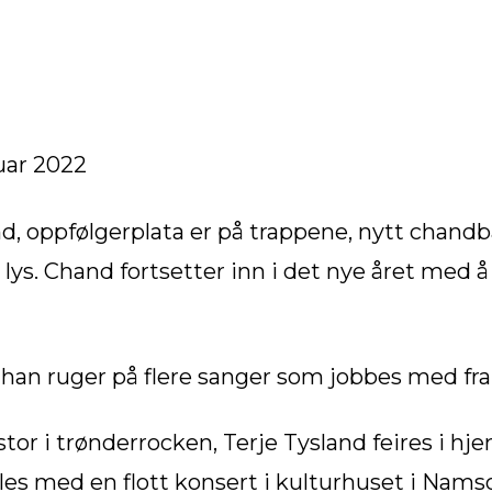
DIS
ruar 2022
nd, oppfølgerplata er på trappene, nytt chandb
 lys. Chand fortsetter inn i det nye året med a
 han ruger på flere sanger som jobbes med fr
stor i trønderrocken, Terje Tysland feires i 
ylles med en flott konsert i kulturhuset i Nam