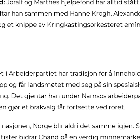
d:
Joralf og Marthes hjelpefond har alltid stått
 deltar han sammen med Hanne Krogh, Alexand
og et knippe av Kringkastingsorkesteret emi
 Arbeiderpartiet har tradisjon for å inneholde
 og får landsmøtet med seg på sin spesialsk
ng. Det gjentar han under Namsos arbeiderpar
 gjør et brakvalg får fortsette ved roret.
 nasjonen, Norge blir aldri det samme igjen.
ister bidrar Chand på en verdig minnemarkeri