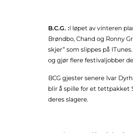
B.C.G. :
I løpet av vinteren p
Brøndbo, Chand og Ronny Gra
skjer” som slippes på ITunes
og gjør flere festivaljobber
BCG gjester senere Ivar Dyrha
blir å spille for et tettpakk
deres slagere.