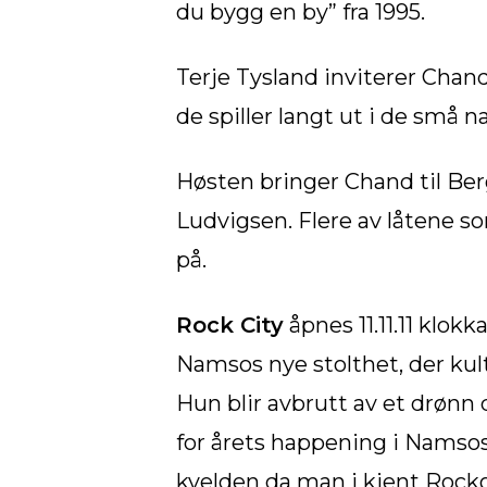
du bygg en by” fra 1995.
Terje Tysland inviterer Chand 
de spiller langt ut i de små 
Høsten bringer Chand til Be
Ludvigsen. Flere av låtene 
på.
Rock City
åpnes 11.11.11 klok
Namsos nye stolthet, der kul
Hun blir avbrutt av et drønn 
for årets happening i Namso
kvelden da man i kjent Rockg