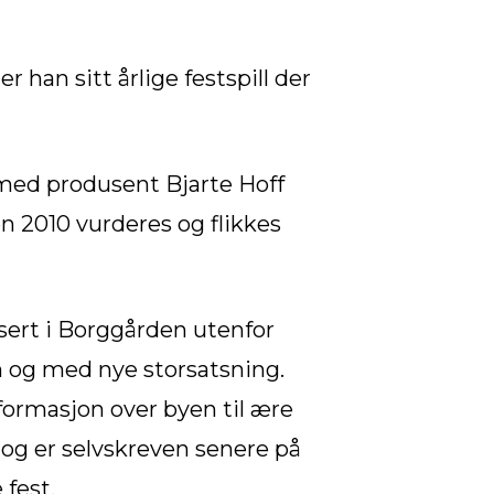
han sitt årlige festspill der
 med produsent Bjarte Hoff
n 2010 vurderes og flikkes
onsert i Borggården utenfor
n og med nye storsatsning.
tformasjon over byen til ære
og er selvskreven senere på
 fest.