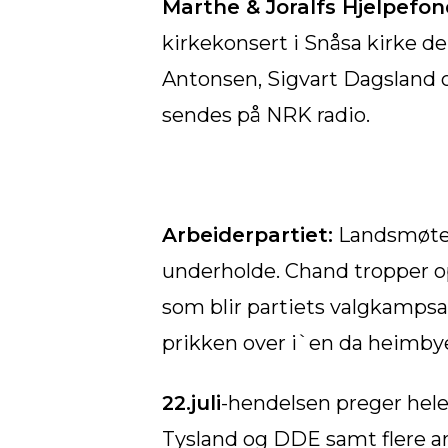
Marthe & Joralfs Hjelpefon
kirkekonsert i Snåsa kirke
Antonsen, Sigvart Dagsland 
sendes på NRK radio.
Arbeiderpartiet:
Landsmøtet i
underholde. Chand tropper opp
som blir partiets valgkampsa
prikken over i`en da heimbyen
22.juli
-hendelsen preger hele
Tysland og DDE samt flere art