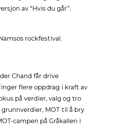
rsjon av “Hvis du går”.
amsos rockfestival.
der Chand får drive
inger flere oppdrag i kraft av
us på verdier, valg og tro
runnverdier, MOT til å bry
̊ MOT-campen på Gråkallen i