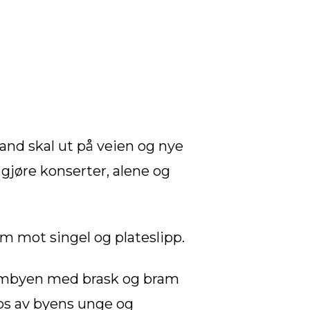
KOGRAFI
BOOKING
OM CHAND
and skal ut på veien og nye
̊ gjøre konserter, alene og
am mot singel og plateslipp.
hjembyen med brask og bram
sos av byens unge og