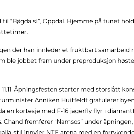
til “Bøgda si”, Oppdal. Hjemme på tunet holder 
nattetimer.
rgen der han innleder et fruktbart samarbeid
som ble jobbet fram under preproduksjon høste
ka 11.11. Åpningsfesten starter med storslått k
turminister Anniken Huitfeldt gratulerer bye
da en kortesje med F-16 jagerfly flyr i diaman
s. Chand fremfører “Namsos” under åpningen, 
alla-stil innvier NTE arena med en forrykende