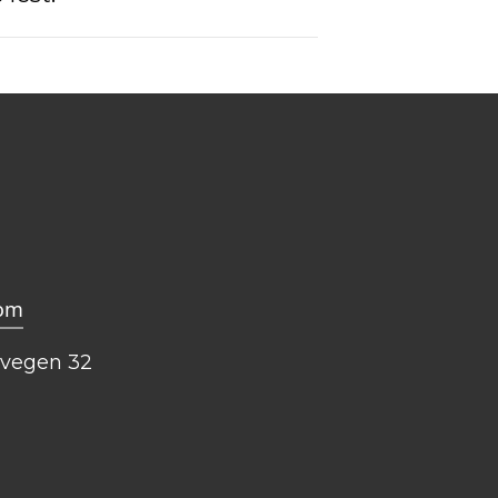
com
svegen 32