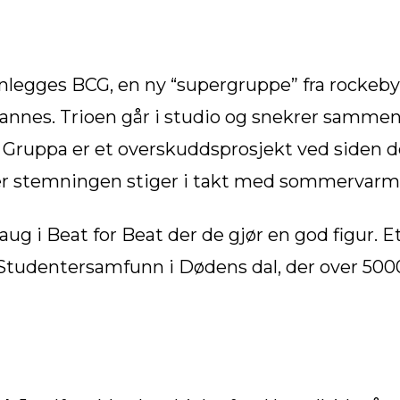
lanlegges BCG, en ny “supergruppe” fra rocke
nnes. Trioen går i studio og snekrer sammen
. Gruppa er et overskuddsprosjekt ved siden de
 der stemningen stiger i takt med sommervarm
ug i Beat for Beat der de gjør en god figur. 
et Studentersamfunn i Dødens dal, der over 5000