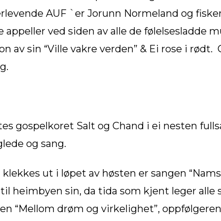
erlevende AUF `er Jorunn Normeland og fisker
e appeller ved siden av alle de følelsesladde
n av sin “Ville vakre verden” & Ei rose i rødt. 
g.
gospelkoret Salt og Chand i ei nesten fullsa
 glede og sang.
klekkes ut i løpet av høsten er sangen “Namso
 til heimbyen sin, da tida som kjent leger alle s
n “Mellom drøm og virkelighet”, oppfølgere