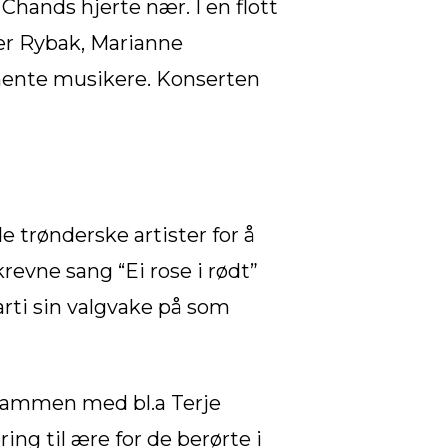
 Chands hjerte nær. I en flott
er Rybak, Marianne
nente musikere. Konserten
 trønderske artister for å
revne sang “Ei rose i rødt”
ti sin valgvake på som
 Sammen med bl.a Terje
ng til ære for de berørte i