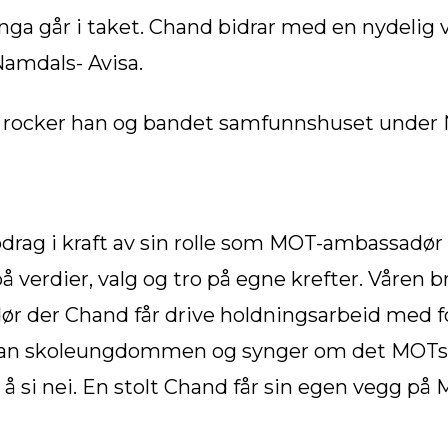
ga går i taket. Chand bidrar med en nydelig ve
Namdals- Avisa.
 rocker han og bandet samfunnshuset under N
pdrag i kraft av sin rolle som MOT-ambassadør 
verdier, valg og tro på egne krefter. Våren br
 der Chand får drive holdningsarbeid med fok
 han skoleungdommen og synger om det MOTs g
 å si nei. En stolt Chand får sin egen vegg pa